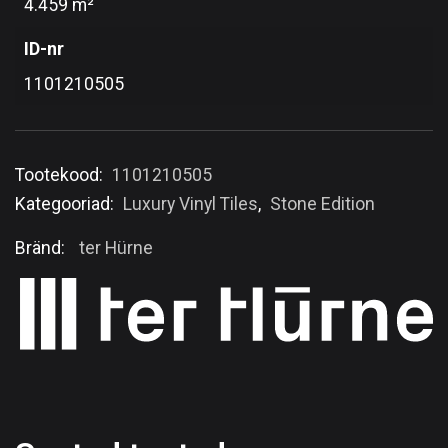
4.459 m²
ID-nr
1101210505
Tootekood:
1101210505
Kategooriad:
Luxury Vinyl Tiles
,
Stone Edition
Bränd:
ter Hürne